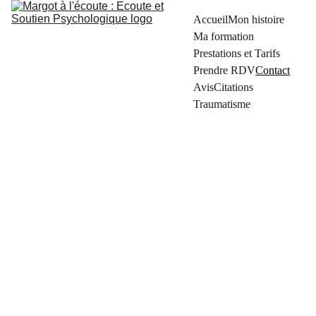
Accueil
Mon histoire
Ma formation
Prestations et Tarifs
Prendre RDV
Contact
Avis
Citations
Traumatisme
Contact
Formul
06 
aire de 
42 
17 
contact